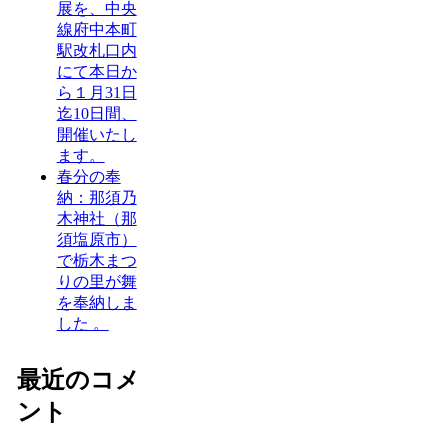
展を、中央
線府中本町
駅改札口内
にて本日か
ら１月31日
迄10日間、
開催いたし
ます。
春分の奉
納：那須乃
木神社（那
須塩原市）
で栃木まつ
りの里が舞
を奉納しま
した 。
最近のコメ
ント