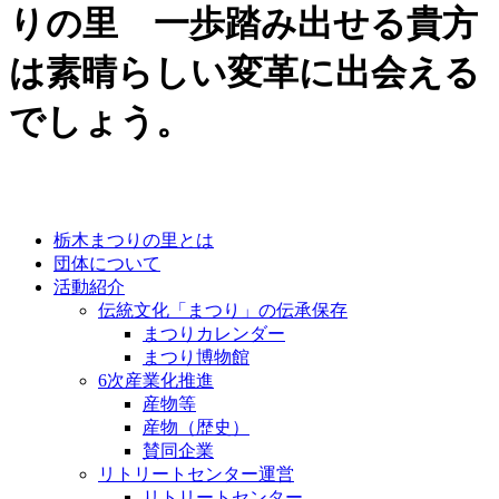
りの里 一歩踏み出せる貴方
は素晴らしい変革に出会える
でしょう。
栃木まつりの里とは
団体について
活動紹介
伝統文化「まつり」の伝承保存
まつりカレンダー
まつり博物館
6次産業化推進
産物等
産物（歴史）
賛同企業
リトリートセンター運営
リトリートセンター