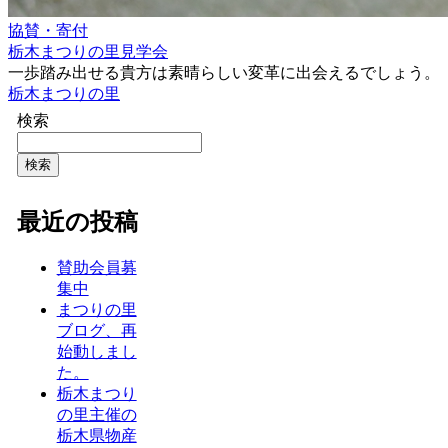
協賛・寄付
栃木まつりの里見学会
一歩踏み出せる貴方は素晴らしい変革に出会えるでしょう。
栃木まつりの里
検索
検索
最近の投稿
賛助会員募
集中
まつりの里
ブログ、再
始動しまし
た。
栃木まつり
の里主催の
栃木県物産