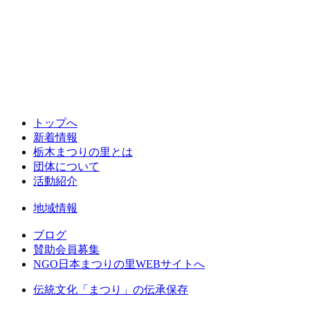
トップへ
新着情報
栃木まつりの里とは
団体について
活動紹介
地域情報
ブログ
賛助会員募集
NGO日本まつりの里WEBサイトへ
伝統文化「まつり」の伝承保存