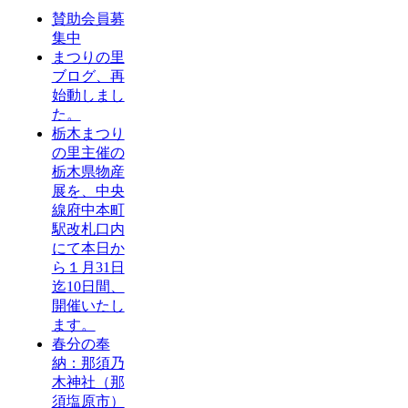
賛助会員募
集中
まつりの里
ブログ、再
始動しまし
た。
栃木まつり
の里主催の
栃木県物産
展を、中央
線府中本町
駅改札口内
にて本日か
ら１月31日
迄10日間、
開催いたし
ます。
春分の奉
納：那須乃
木神社（那
須塩原市）