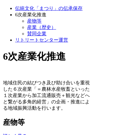
伝統文化「まつり」の伝承保存
6次産業化推進
産物等
産業（歴史）
賛同企業
リトリートセンター運営
6次産業化推進
地域住民の結びつき及び助け合いを重視
した６次産業「＝農林水産牧畜といった
１次産業から加工流通販売＋観光などへ
と繋がる多角的経営」の企画・推進によ
る地域振興活動を行います。
産物等