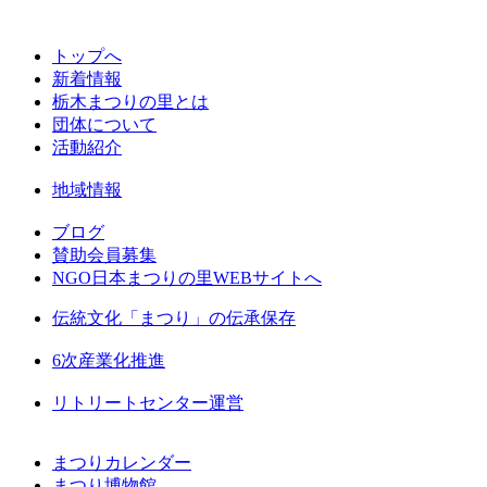
トップへ
新着情報
栃木まつりの里とは
団体について
活動紹介
地域情報
ブログ
賛助会員募集
NGO日本まつりの里WEBサイトへ
伝統文化「まつり」の伝承保存
6次産業化推進
リトリートセンター運営
まつりカレンダー
まつり博物館