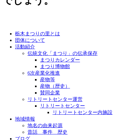
でしょう。
栃木まつりの里とは
団体について
活動紹介
伝統文化「まつり」の伝承保存
まつりカレンダー
まつり博物館
6次産業化推進
産物等
産物（歴史）
賛同企業
リトリートセンター運営
リトリートセンター
リトリートセンター内施設
地域情報
地名の由来起源
昔話 事件 歴史
ブログ